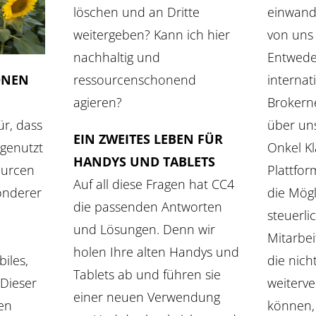
löschen und an Dritte
einwandf
weitergeben? Kann ich hier
von uns 
nachhaltig und
Entwede
ressourcenschonend
internat
ONEN
agieren?
Brokern
über un
ür, dass
EIN ZWEITES LEBEN FÜR
Onkel Kl
 genutzt
HANDYS UND TABLETS
Plattfor
ourcen
Auf all diese Fragen hat CC4
die Mögl
onderer
die passenden Antworten
steuerli
und Lösungen. Denn wir
Mitarbei
holen Ihre alten Handys und
die nich
iles,
Tablets ab und führen sie
weiterv
 Dieser
einer neuen Verwendung
können,
den