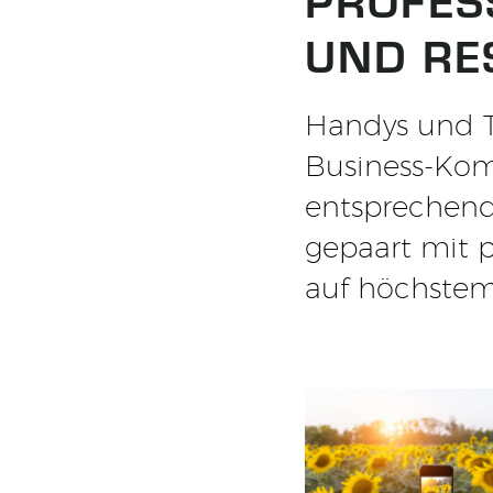
UND RE
Handys und T
Business-Kom
entsprechend
gepaart mit p
auf höchstem