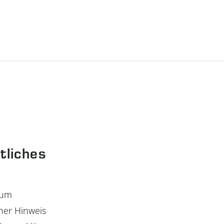
tliches
sum
her Hinweis