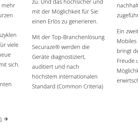
zu. Und das hochsicher und
nachhal
r mehr
mit der Möglichkeit für Sie
zugeführ
urzen
einen Erlös zu generieren.
Ein zwei
szyklen
Mit der Top-Branchenlösung
Mobiles
ür viele
Securaze® werden die
bringt d
neue
Geräte diagnostiziert,
Freude u
it sich.
auditiert und nach
Möglichk
n
höchstem internationalen
erwirtsc
enten
Standard (Common Criteria)
n