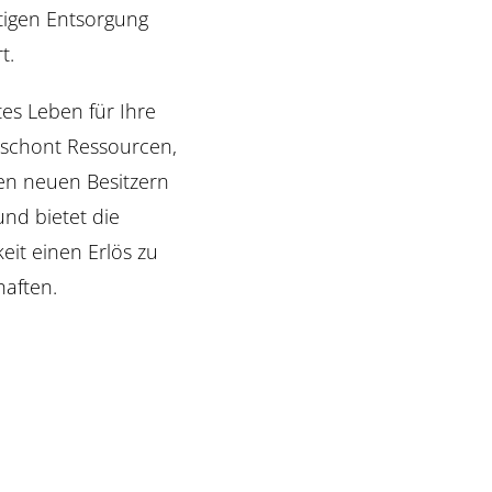
tigen Entsorgung
t.
tes Leben für Ihre
 schont Ressourcen,
en neuen Besitzern
nd bietet die
eit einen Erlös zu
haften.