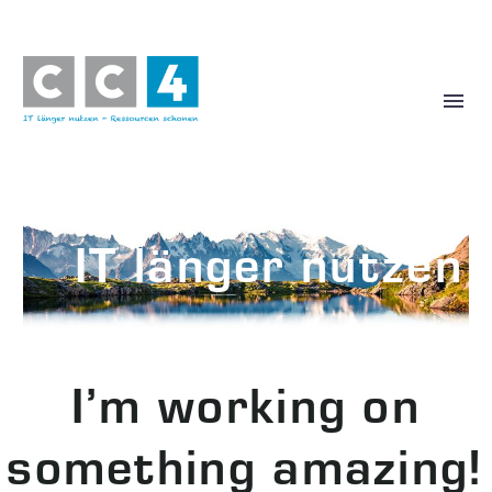
IT länger nutzen
Ressourcen schonen
I’m working on
something amazing!