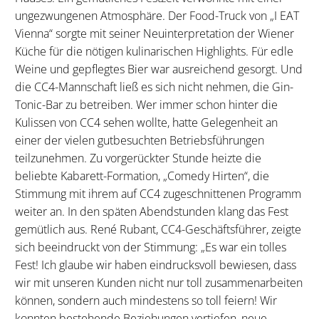
ungezwungenen Atmosphäre. Der Food-Truck von „I EAT
Vienna“ sorgte mit seiner Neuinterpretation der Wiener
Küche für die nötigen kulinarischen Highlights. Für edle
Weine und gepflegtes Bier war ausreichend gesorgt. Und
die CC4-Mannschaft ließ es sich nicht nehmen, die Gin-
Tonic-Bar zu betreiben. Wer immer schon hinter die
Kulissen von CC4 sehen wollte, hatte Gelegenheit an
einer der vielen gutbesuchten Betriebsführungen
teilzunehmen. Zu vorgerückter Stunde heizte die
beliebte Kabarett-Formation, „Comedy Hirten“, die
Stimmung mit ihrem auf CC4 zugeschnittenen Programm
weiter an. In den späten Abendstunden klang das Fest
gemütlich aus. René Rubant, CC4-Geschäftsführer, zeigte
sich beeindruckt von der Stimmung: „Es war ein tolles
Fest! Ich glaube wir haben eindrucksvoll bewiesen, dass
wir mit unseren Kunden nicht nur toll zusammenarbeiten
können, sondern auch mindestens so toll feiern! Wir
konnten bestehende Beziehungen vertiefen, neue