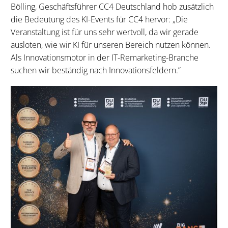
Bölling, Geschäftsführer CC4 Deutschland hob zusätzlich
die Bedeutung des KI-Events für CC4 hervor: „Die
Veranstaltung ist für uns sehr wertvoll, da wir gerade
ausloten, wie wir KI für unseren Bereich nutzen können.
Als Innovationsmotor in der IT-Remarketing-Branche
suchen wir beständig nach Innovationsfeldern.”