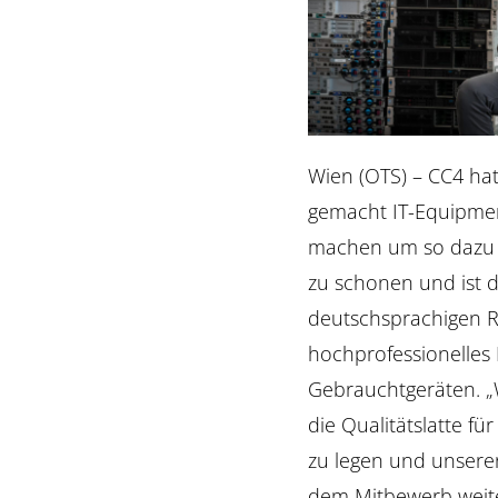
Wien (OTS) – CC4 hat
gemacht IT-Equipmen
machen um so dazu 
zu schonen und ist d
deutschsprachigen 
hochprofessionelles 
Gebrauchtgeräten. „
die Qualitätslatte f
zu legen und unser
dem Mitbewerb weit