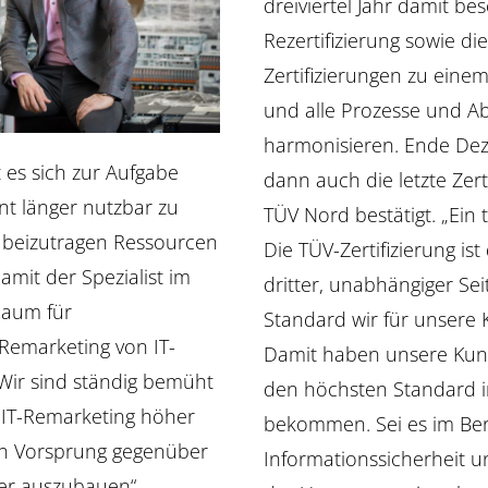
dreiviertel Jahr damit bes
Rezertifizierung sowie die
Zertifizierungen zu eine
und alle Prozesse und Ab
harmonisieren. Ende De
 es sich zur Aufgabe
dann auch die letzte Zert
t länger nutzbar zu
TÜV Nord bestätigt. „Ein t
beizutragen Ressourcen
Die TÜV-Zertifizierung ist
amit der Spezialist im
dritter, unabhängiger Se
Raum für
Standard wir für unsere 
Remarketing von IT-
Damit haben unsere Kund
Wir sind ständig bemüht
den höchsten Standard i
ür IT-Remarketing höher
bekommen. Sei es im Ber
en Vorsprung gegenüber
Informationssicherheit u
er auszubauen“,