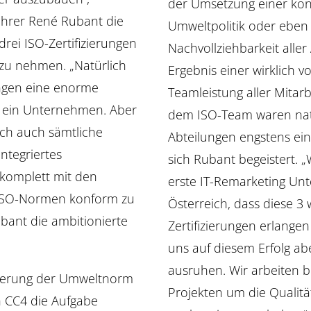
der Umsetzung einer ko
ührer René Rubant die
Umweltpolitik oder eben 
rei ISO-Zertifizierungen
Nachvollziehbarkeit aller 
f zu nehmen. „Natürlich
Ergebnis einer wirklich vo
rungen eine enorme
Teamleistung aller Mitar
 ein Unternehmen. Aber
dem ISO-Team waren natü
eich auch sämtliche
Abteilungen engstens ein
ntegriertes
sich Rubant begeistert. „
omplett mit den
erste IT-Remarketing Un
ISO-Normen konform zu
Österreich, dass diese 3
ubant die ambitionierte
Zertifizierungen erlange
uns auf diesem Erfolg abe
ausruhen. Wir arbeiten b
zierung der Umweltnorm
Projekten um die Qualit
h CC4 die Aufgabe