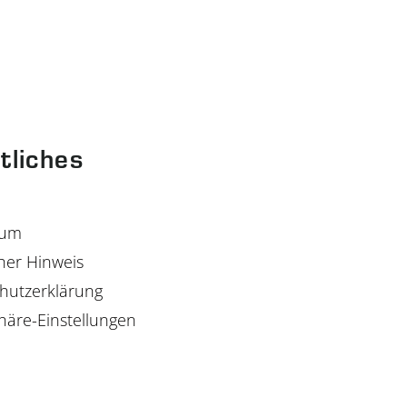
tliches
sum
her Hinweis
hutzerklärung
häre-Einstellungen