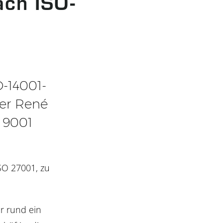
ch ISO-
-14001-
rer René
 9001
ISO 27001, zu
r rund ein