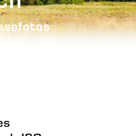
ssefotos
es