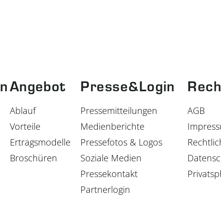
n
Angebot
Presse&Login
Rech
Ablauf
Pressemitteilungen
AGB
Vorteile
Medienberichte
Impres
Ertragsmodelle
Pressefotos & Logos
Rechtlic
Broschüren
Soziale Medien
Datensc
Pressekontakt
Privatsp
Partnerlogin